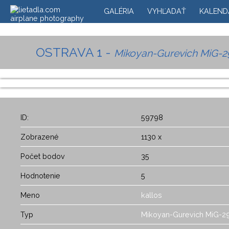
GALÉRIA
VYHĽADAŤ
KALEND
OSTRAVA 1 -
Mikoyan-Gurevich MiG-2
ID:
59798
Zobrazené
1130 x
Počet bodov
35
Hodnotenie
5
Meno
kallos
Typ
Mikoyan-Gurevich MiG-2