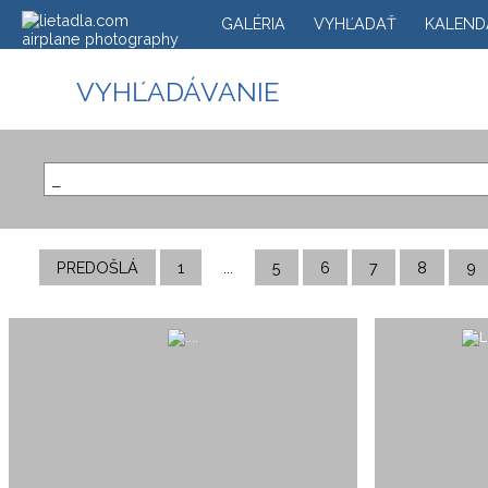
GALÉRIA
VYHĽADAŤ
KALEND
VYHĽADÁVANIE
PREDOŠLÁ
1
...
5
6
7
8
9