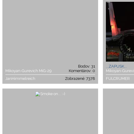
Bodov: 31
...ZAPUSK...
Mikoyan-Gurevich MiG-29
Komentárov: 0
Mikoyan-Gurev
JanHimmelreich
Zobrazené: 7378
FULCRUMER