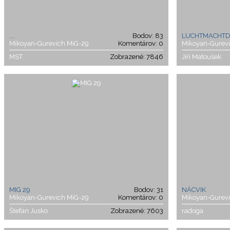
....
Bodov: 83
LUCHTMACHTD
Mikoyan-Gurevich MiG-29
Komentárov: 0
Mikoyan-Gurev
MST
Zobrazené: 7846
Jiří Matoušek
MIG 29
Bodov: 31
NÁCVIK
Mikoyan-Gurevich MiG-29
Komentárov: 0
Mikoyan-Gurev
Štefan Jusko
Zobrazené: 7603
radoga