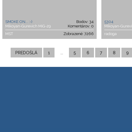
SMOKE ON... :-)
Bodov: 34
5304
Mikoyan-Gurevich MiG-29
Komentárov: 0
Mikoyan-Gurev
MST
Zobrazené: 7266
radoga
PREDOŠLÁ
1
...
5
6
7
8
9